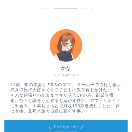
かな
バリバリ稼ぐママ
41歳。年の差ありの3人のママ。 ミーハーで流行り物大
好き♡旅行大好きです♡子どもの教育費もかけたい！！
そんな欲張りわがままママが収入UPの為、副業を模
索。色々と試そうとするも続かず挫折。アフィリエイト
に出会う。１年ちょっとで月収100万達成しました！夢
は老後、旦那と悠々自適に暮らす事。
＼ Follow me ／