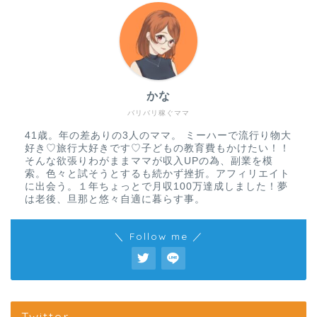
かな
バリバリ稼ぐママ
41歳。年の差ありの3人のママ。 ミーハーで流行り物大
好き♡旅行大好きです♡子どもの教育費もかけたい！！
そんな欲張りわがままママが収入UPの為、副業を模
索。色々と試そうとするも続かず挫折。アフィリエイト
に出会う。１年ちょっとで月収100万達成しました！夢
は老後、旦那と悠々自適に暮らす事。
＼ Follow me ／
Twitter